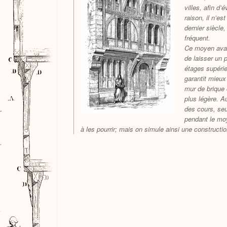
villes, afin d
raison, il n’e
dernier siècle,
fréquent.
Ce moyen avait
de laisser un 
étages supérie
garantit mieux
mur de brique o
plus légère. A
des cours, seu
pendant le moy
à les pourrir; mais on simule ainsi une constructi